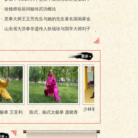
· 徐矮师祖祖祠秘传武功概论
· 意拳大师王玉芳先生与她的先生著名国画家金
· 山东省大洪拳非遗传人狄瑞珍与国学大师刘子
少林拳、咏春拳、陈式太极
陈式、杨式太极拳 庞晓青
陈式太极拳
拳 李小将