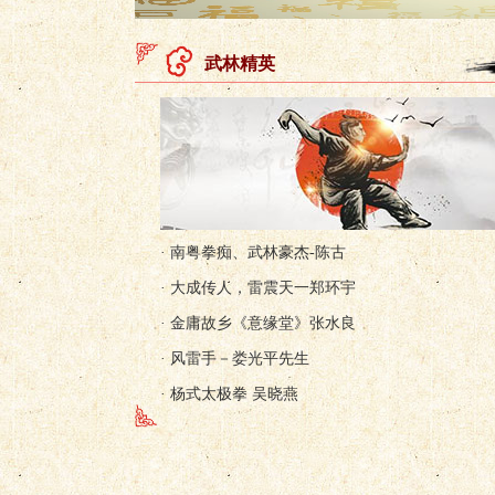
武林精英
· 南粤拳痴、武林豪杰-陈古
· 大成传人，雷震天一郑环宇
· 金庸故乡《意缘堂》张水良
· 风雷手－娄光平先生
· 杨式太极拳 吴晓燕