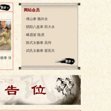
网站会员
· 傅山拳 魏补全
· 阴阳八盘掌 田大水
· 峨眉派 陈虎
· 陈式太极拳 高伟
· 武氏太极拳 翟亚兵