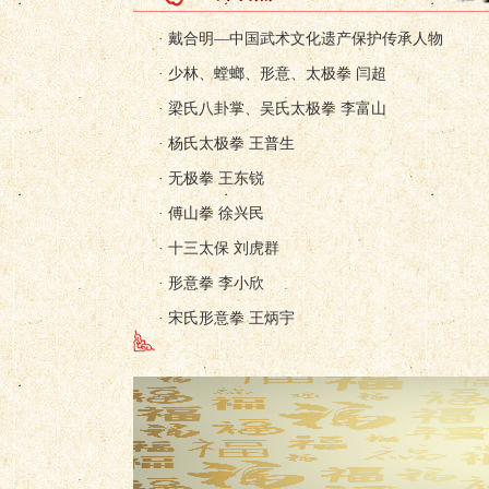
· 戴合明—中国武术文化遗产保护传承人物
· 少林、螳螂、形意、太极拳 闫超
· 梁氏八卦掌、吴氏太极拳 李富山
· 杨氏太极拳 王普生
· 无极拳 王东锐
· 傅山拳 徐兴民
· 十三太保 刘虎群
· 形意拳 李小欣
· 宋氏形意拳 王炳宇