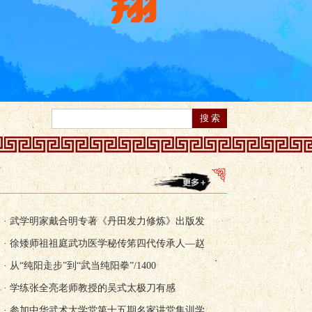
· 武学明家戴合明专著《丹田发力修炼》出版发
· 徐矮师祖祖庭武功医学秘传笫四代传承人—赵
· 从“纯阳走步”到“武当纯阳拳”/1400
· 学练张全亮老师教授的吴式太极刀有感
· 参加中华武术大学堂第十五期名家讲堂集训学