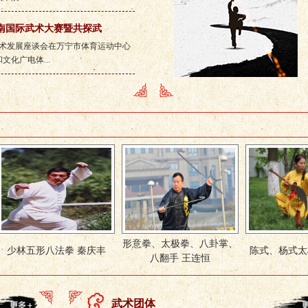
海南国际武术大赛暨共探武
武术发展座谈会在万宁市体育运动中心
化广电体...
形意拳、太极拳、八卦掌、
拳 秦庆丰
陈式、杨式太极拳 王亚利
八翻手 王连恒
武术团体