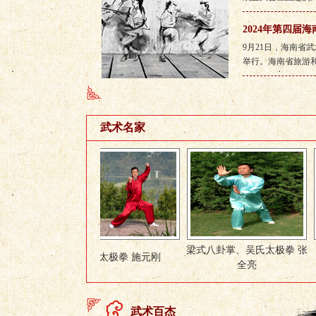
2024年第四届
9月21日，海南省
举行。海南省旅游和文
武术名家
梁式八卦掌、吴氏太极拳 张
陈式太极拳 施元刚
少林五形八法
全亮
武术百杰