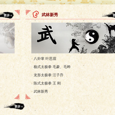
武林新秀
· 八卦掌 叶思眉
· 杨式太极拳 毛豪、毛晔
· 龙形太极拳 汪子乔
· 陈式太极拳 王 刚
· 武林新秀