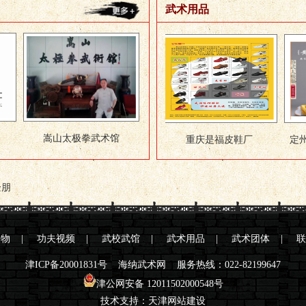
武术用品
企朋
人物
|
功夫视频
|
武校武馆
|
武术用品
|
武术团体
|
联
津ICP备20001831号
海纳武术网 服务热线：022-82199647
津公网安备 12011502000548号
技术支持：
天津网站建设