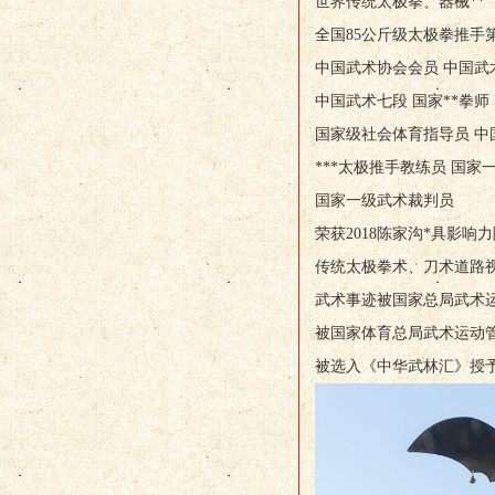
世界传统太极拳、器械**
全国85公斤级太极拳推手
中国武术协会会员 中国武
中国武术七段 国家**拳师
国家级社会体育指导员 中
***太极推手教练员 国家
国家一级武术裁判员
荣获2018陈家沟*具影响力
传统太极拳术、刀术道路
武术事迹被国家总局武术
被国家体育总局武术运动管
被选入《中华武林汇》授予