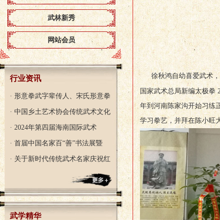
武林新秀
网站会员
徐秋鸿自幼喜爱武术，
行业资讯
国家武术总局新编太极拳 2
· 形意拳武字辈传人、宋氏形意拳
年到河南陈家沟开始习练正
· 中国乡土艺术协会传统武术文化
学习拳艺，并拜在陈小旺
· 2024年第四届海南国际武术
· 首届中国名家百“善”书法展暨
· 关于新时代传统武术名家庆祝红
武学精华