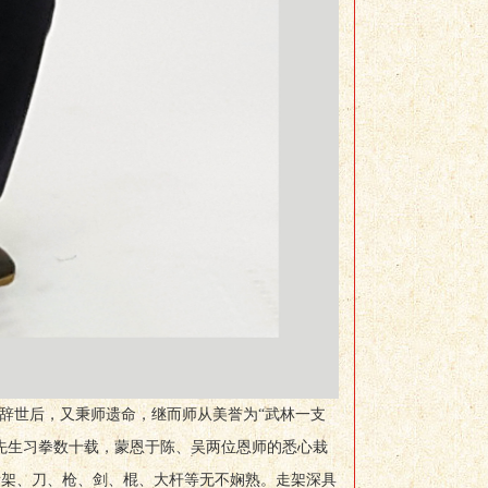
辞世后，又秉师遗命，继而师从美誉为“武林一支
先生习拳数十载，蒙恩于陈、吴两位恩师的悉心栽
新架、刀、枪、剑、棍、大杆等无不娴熟。走架深具