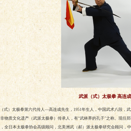
武派（式）太极拳 高连
（式）太极拳第六代传人—高连成先生，1951年生人，中国武术八段，
市非物质文化遗产（武派太极拳）传承人，有“武林界的孔子”之称。现任
），全日本太极拳协会高级顾问，北美洲武（郝）派太极拳研究会顾问，