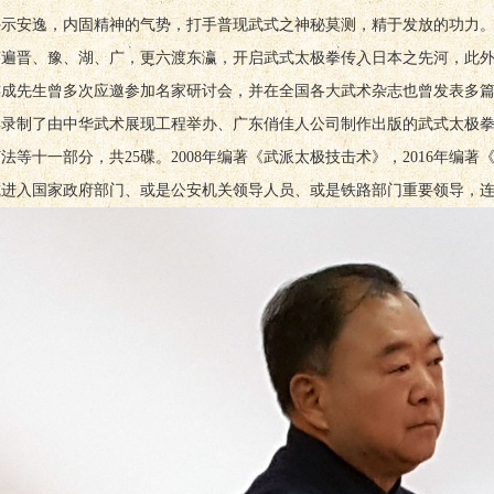
外示安逸，内固精神的气势，打手普现武式之神秘莫测，精于发放的功力
迹遍晋、豫、湖、广，更六渡东瀛，开启武式太极拳传入日本之先河，此
连成先生曾多次应邀参加名家研讨会，并在全国各大武术杂志也曾发表多
4年录制了由中华武术展现工程举办、广东俏佳人公司制作出版的武式太极
法等十一部分，共25碟。2008年编著《武派太极技击术》，2016年
或进入国家政府部门、或是公安机关领导人员、或是铁路部门重要领导，