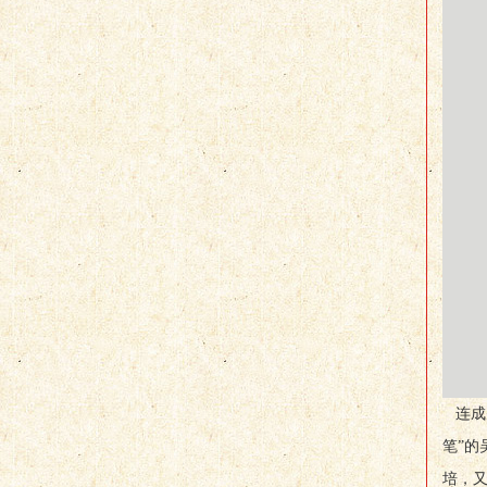
连成
笔”
培，