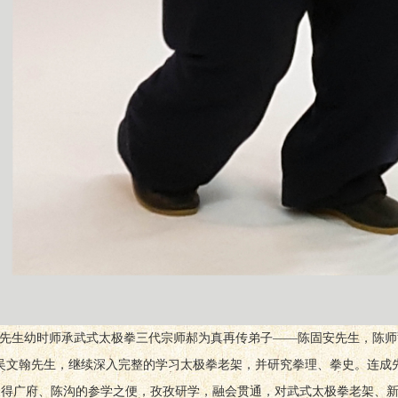
先生幼时师承武式太极拳三代宗师郝为真再传弟子——陈固安先生，陈师
的吴文翰先生，继续深入完整的学习太极拳老架，并研究拳理、拳史。连成
又得广府、陈沟的参学之便，孜孜研学，融会贯通，对武式太极拳老架、