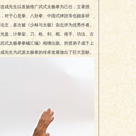
。连成先生以发扬推广武式太极拳为己任，立著授
外，对于心意拳、八卦拳、中国式摔跤等也颇多研
篇论文，多次被《少林与太极》杂志评为优秀作者。
拳光盘，计拳架、刀、枪、剑、棍、推手、功法、古
编著《武式太极拳拳械汇编》相继出版。所授弟子成千上
连成先生为武派太极拳的传承发展做出了巨大贡献。