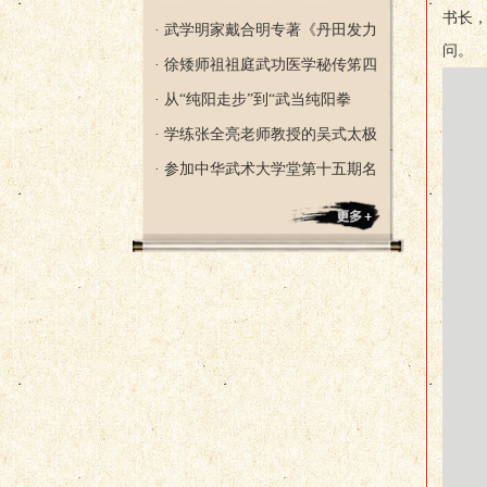
书长
· 武学明家戴合明专著《丹田发力
问。
· 徐矮师祖祖庭武功医学秘传笫四
· 从“纯阳走步”到“武当纯阳拳
· 学练张全亮老师教授的吴式太极
· 参加中华武术大学堂第十五期名