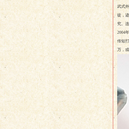
武式
徒，
究。
200
传短打
万，