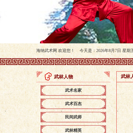
海纳武术网 欢迎您！ 今天是：2026年8月7日 星期五 
武林
武林人物
武术名家
武术百杰
民间武师
武林精英