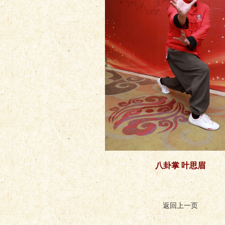
八卦掌 叶思眉
返回上一页