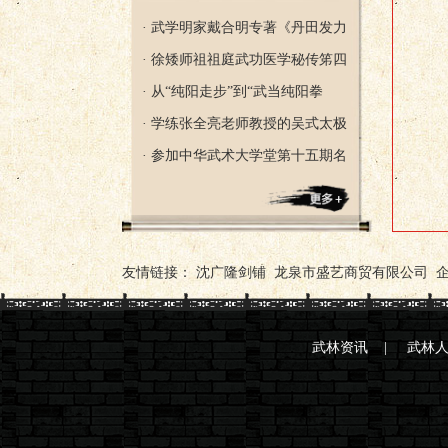
· 武学明家戴合明专著《丹田发力
· 徐矮师祖祖庭武功医学秘传笫四
· 从“纯阳走步”到“武当纯阳拳
· 学练张全亮老师教授的吴式太极
· 参加中华武术大学堂第十五期名
友情链接：
沈广隆剑铺
龙泉市盛艺商贸有限公司
武林资讯
|
武林