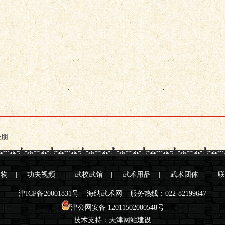
企朋
人物
|
功夫视频
|
武校武馆
|
武术用品
|
武术团体
|
联
津ICP备20001831号
海纳武术网 服务热线：022-82199647
津公网安备 12011502000548号
技术支持：
天津网站建设